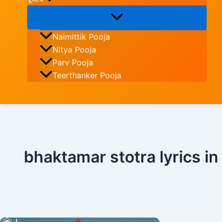
Naimittik Pooja
Nitya Pooja
Parv Pooja
Teerthanker Pooja
Search
bhaktamar stotra lyrics in