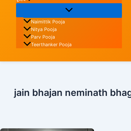
Naimittik Pooja
Nitya Pooja
Parv Pooja
Teerthanker Pooja
Search
jain bhajan neminath bha