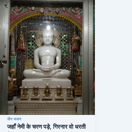
जैन भजन
जहाँ नेमी के चरण पड़े, गिरनार वो धरती