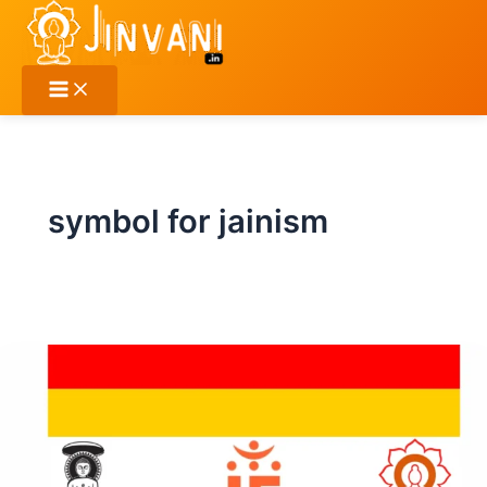
Skip
to
content
symbol for jainism