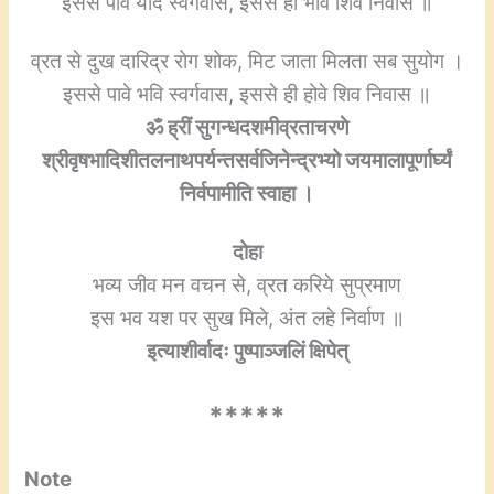
इससे पावे यदि स्वर्गवास, इससे हो भवि शिव निवास ॥
व्रत से दुख दारिद्र रोग शोक, मिट जाता मिलता सब सुयोग ।
इससे पावे भवि स्वर्गवास, इससे ही होवे शिव निवास ॥
ॐ ह्रीं सुगन्धदशमीव्रताचरणे
श्रीवृषभादिशीतलनाथपर्यन्तसर्वजिनेन्द्रभ्यो जयमालापूर्णार्घ्यं
निर्वपामीति स्वाहा ।
दोहा
भव्य जीव मन वचन से, व्रत करिये सुप्रमाण
इस भव यश पर सुख मिले, अंत लहे निर्वाण ॥
इत्याशीर्वादः पुष्पाञ्जलिं क्षिपेत्
*****
Note