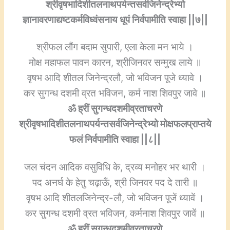
श्रीवृषभादिशीतलनाथपर्यन्तसर्वजिनेन्द्रेभ्यो
ज्ञानावरणाद्यष्टकर्मविध्वंसनाय धूपं निर्वपामीति स्वाहा ||७||
श्रीफल लौंग बदाम सुपारी, एला केला मन भाये ।
मोक्ष महाफल पावन कारन, श्रीजिनवर सम्मुख लाये ॥
वृषभ आदि शीतल जिनेन्द्रलौ, जो भविजन पूजे ध्यावे ।
कर सुगन्ध दशमी व्रत भविजन, कर्म नाश शिवपुर जावे ॥
ॐ ह्रीं सुगन्धदशमीव्रताचरणे
श्रीवृषभादिशीतलनाथपर्यन्तसर्वजिनेन्द्रेभ्यो मोक्षफलप्राप्तये
फलं निर्वपामीति स्वाहा ||८||
जल चंदन आदिक वसुविधि के, द्रव्य मनोहर भर थारी ।
पद अनर्घ के हेतु चढ़ाऊँ, श्री जिनवर पद दे तारी ॥
वृषभ आदि शीतलजिनेन्द्र-लौ, जो भविजन पूजें ध्यावें ।
कर सुगन्ध दशमी व्रत भविजन, कर्मनाश शिवपुर जावें ॥
ॐ ह्रीं सुगन्धदशमीव्रताचरणे