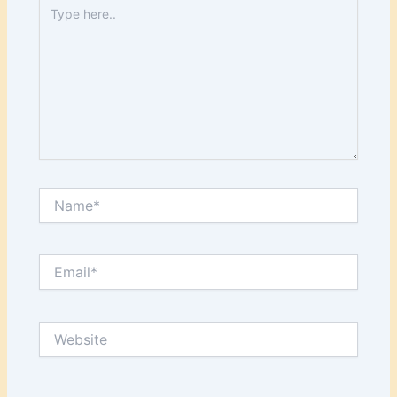
Type
here..
Name*
Email*
Website