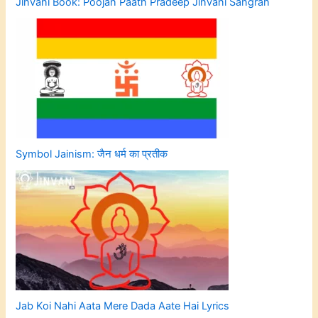
Jinvani Book: Poojan Paath Pradeep Jinvani Sangrah
Symbol Jainism: जैन धर्म का प्रतीक
Jab Koi Nahi Aata Mere Dada Aate Hai Lyrics