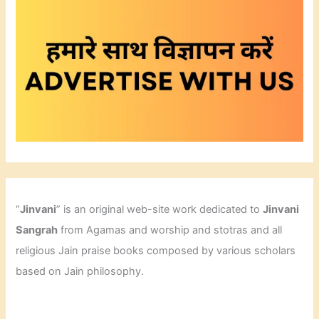
“
Jinvani
” is an original web-site work dedicated to
Jinvani
Sangrah
from Agamas and worship and stotras and all
religious Jain praise books composed by various scholars
based on Jain philosophy.