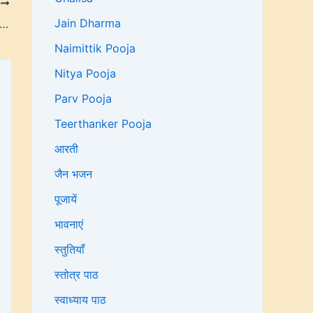
T
Jain Dharma
धर्म में राखी क्यों मनाई जाती है? (Jain Raksha Bandhan)
Naimittik Pooja
Nitya Pooja
Parv Pooja
Teerthanker Pooja
आरती
जैन भजन
पूजायें
भावनाएं
स्तुतियाँ
स्तोत्र पाठ
स्वाध्याय पाठ