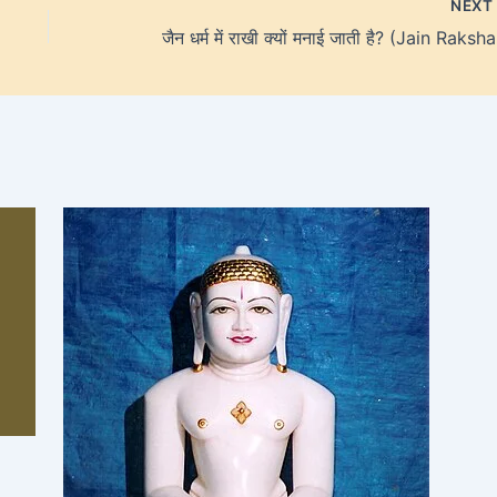
NEX
जैन 