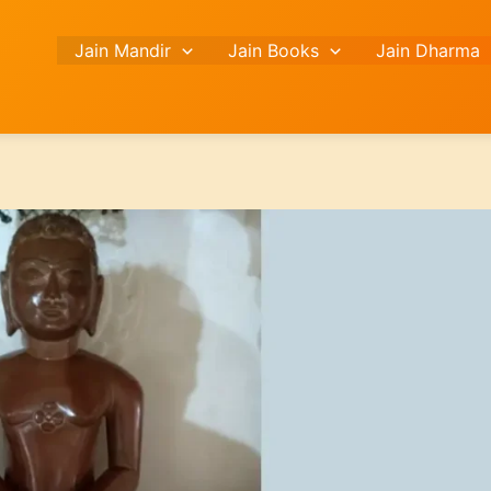
Jain Mandir
Jain Books
Jain Dharma
Search