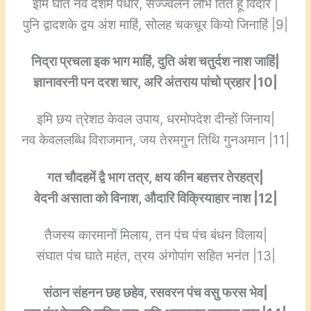
इमि घात नवें दशमें पधार, संज्ज्वलन लोभ तित हू विदार |
पुनि द्वादशके द्वय अंश माहिं, सोलह चकचूर कियो जिनाहिं |9|
निद्रा प्रचला इक भाग माहिं, दुति अंश चतुर्दश नाश जाहिं|
ज्ञानावरनी पन दरश चार, अरि अंतराय पांचो प्रहार |10|
इमि छय त्रेशठ केवल उपाय, धरमोपदेश दीन्हों जिनाय|
नव केवललब्धि विराजमान, जय तेरमगुन तिथि गुनअमान |11|
गत चौदहमें द्वै भाग तत्र, क्षय कीन बहत्तर तेरहत्र|
वेदनी असाता को विनाश, औदारि विक्रियाहार नाश |12|
तैजस्य कारमानों मिलाय, तन पंच पंच बंधन विलाय|
संघात पंच घाते महंत, त्रय अंगोपांग सहित भनंत |13|
संठान संहनन छह छहेव, रसवरन पंच वसु फरस भेव|