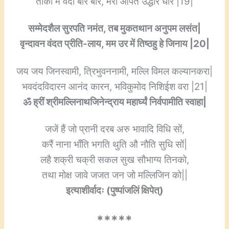
ताकों मैं वंदौं बार बार, मेरी आपत उद्धार धार |19|
सम्मेदशैल सुरपति नमंत, तब मुकतथान अनुपम लसंत|
वृन्दावन वंदत प्रीति-लाय, मम उर में तिष्ठहु हे जिनाय |20|
जय जय जिनस्वामी, त्रिभुवननामी, मल्लि विमल कल्यानकरा|
भवदंदविदारन आनंद कारन, भविकुमोद निशिईश वरा |21|
ॐ ह्रीं श्रीमल्लिनाथजिनेन्द्राय महार्घ्यं निर्वपामीति स्वाहा|
जजें हैं जो प्रानी दरब अरु भावादि विधि सों,
करैं नाना भाँति भगति थुति औ नौति सुधि सों|
लहै शक्री चक्री सकल सुख सौभाग्य तिनको,
तथा मोक्ष जावे जजत जन जो मल्लिजिन को||
इत्याशीर्वादः (पुष्पांजलिं क्षिपेत्)
*****