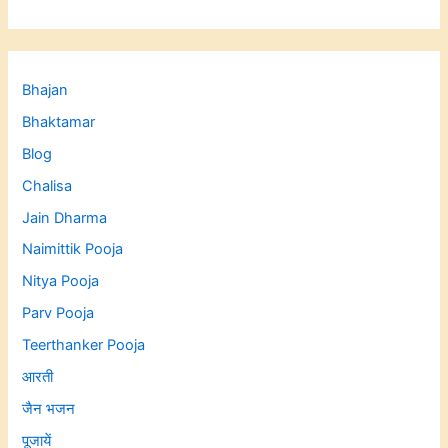
Bhajan
Bhaktamar
Blog
Chalisa
Jain Dharma
Naimittik Pooja
Nitya Pooja
Parv Pooja
Teerthanker Pooja
आरती
जैन भजन
पूजायें