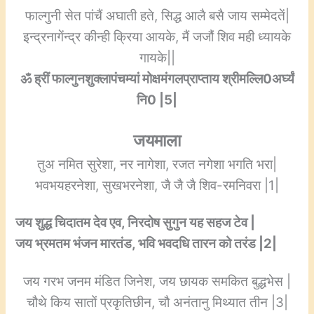
फाल्गुनी सेत पांचैं अघाती हते, सिद्ध आलै बसै जाय सम्मेदतें|
इन्द्रनागेंन्द्र कीन्ही क्रिया आयके, मैं जजौं शिव मही ध्यायके
गायके||
ॐ ह्रीं फाल्गुनशुक्लापंचम्यां मोक्षमंगलप्राप्ताय श्रीमल्लि0अर्घ्यं
नि0 |5|
जयमाला
तुअ नमित सुरेशा, नर नागेशा, रजत नगेशा भगति भरा|
भवभयहरनेशा, सुखभरनेशा, जै जै जै शिव-रमनिवरा |1|
जय शुद्ध चिदातम देव एव, निरदोष सुगुन यह सहज टेव |
जय भ्रमतम भंजन मारतंड, भवि भवदधि तारन को तरंड |2|
जय गरभ जनम मंडित जिनेश, जय छायक समकित बुद्धभेस |
चौथे किय सातों प्रकृतिछीन, चौ अनंतानु मिथ्यात तीन |3|