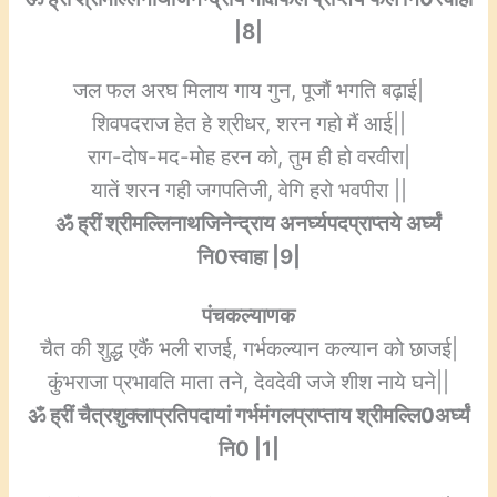
|8|
जल फल अरघ मिलाय गाय गुन, पूजौं भगति बढ़ाई|
शिवपदराज हेत हे श्रीधर, शरन गहो मैं आई||
राग-दोष-मद-मोह हरन को, तुम ही हो वरवीरा|
यातें शरन गही जगपतिजी, वेगि हरो भवपीरा ||
ॐ ह्रीं श्रीमल्लिनाथजिनेन्द्राय अनर्घ्यपदप्राप्तये अर्घ्यं
नि0स्वाहा |9|
पंचकल्याणक
चैत की शुद्ध एकैं भली राजई, गर्भकल्यान कल्यान को छाजई|
कुंभराजा प्रभावति माता तने, देवदेवी जजे शीश नाये घने||
ॐ ह्रीं चैत्रशुक्लाप्रतिपदायां गर्भमंगलप्राप्ताय श्रीमल्लि0अर्घ्यं
नि0 |1|