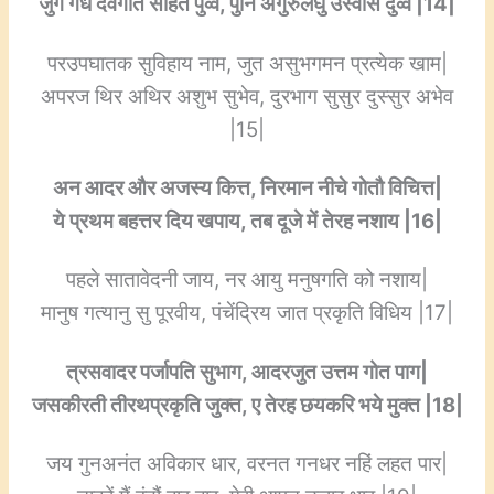
जुग गंध देवगति सहित पुव्व, पुनि अगुरुलघु उस्वास दुव्व |14|
परउपघातक सुविहाय नाम, जुत असुभगमन प्रत्येक खाम|
अपरज थिर अथिर अशुभ सुभेव, दुरभाग सुसुर दुस्सुर अभेव
|15|
अन आदर और अजस्य कित्त, निरमान नीचे गोतौ विचित्त|
ये प्रथम बहत्तर दिय खपाय, तब दूजे में तेरह नशाय |16|
पहले सातावेदनी जाय, नर आयु मनुषगति को नशाय|
मानुष गत्यानु सु पूरवीय, पंचेंद्रिय जात प्रकृति विधिय |17|
त्रसवादर पर्जापति सुभाग, आदरजुत उत्तम गोत पाग|
जसकीरती तीरथप्रकृति जुक्त, ए तेरह छयकरि भये मुक्त |18|
जय गुनअनंत अविकार धार, वरनत गनधर नहिं लहत पार|