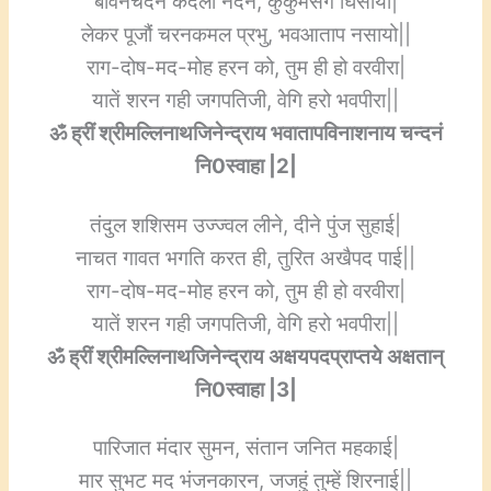
बावनचंदन कदली नंदन, कुंकुमसंग घिसायो|
लेकर पूजौं चरनकमल प्रभु, भवआताप नसायो||
राग-दोष-मद-मोह हरन को, तुम ही हो वरवीरा|
यातें शरन गही जगपतिजी, वेगि हरो भवपीरा||
ॐ ह्रीं श्रीमल्लिनाथजिनेन्द्राय भवातापविनाशनाय चन्दनं
नि0स्वाहा |2|
तंदुल शशिसम उज्ज्वल लीने, दीने पुंज सुहाई|
नाचत गावत भगति करत ही, तुरित अखैपद पाई||
राग-दोष-मद-मोह हरन को, तुम ही हो वरवीरा|
यातें शरन गही जगपतिजी, वेगि हरो भवपीरा||
ॐ ह्रीं श्रीमल्लिनाथजिनेन्द्राय अक्षयपदप्राप्तये अक्षतान्
नि0स्वाहा |3|
पारिजात मंदार सुमन, संतान जनित महकाई|
मार सुभट मद भंजनकारन, जजहुं तुम्हें शिरनाई||