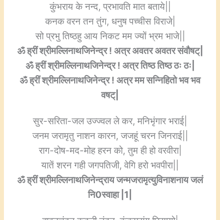
कुंभराय के नन्द, प्रभावति मात बताये||
कनक वरन तन तुंग, धनुष पच्चीस विराजे|
सो प्रभु तिष्ठहु आय निकट मम ज्यों भ्रम भाजे||
ॐ ह्रीं श्रीमल्लिनाथजिनेन्द्र ! अत्र अवतर अवतर संवौषट्|
ॐ ह्रीं श्रीमल्लिनाथजिनेन्द्र ! अत्र तिष्ठ तिष्ठ ठः ठः|
ॐ ह्रीं श्रीमल्लिनाथजिनेन्द्र ! अत्र मम सन्निहितो भव भव
वषट्|
सुर-सरिता-जल उज्ज्वल ले कर, मनिभृंगार भराई|
जनम जरामृतु नाशन कारन, जजहूं चरन जिनराई||
राग-दोष-मद-मोह हरन को, तुम ही हो वरवीरा|
यातें शरन गही जगपतिजी, वेगि हरो भवपीरा||
ॐ ह्रीं श्रीमल्लिनाथजिनेन्द्राय जन्मजरामृत्युविनाशनाय जलं
नि0स्वाहा |1|