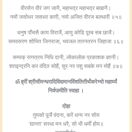
वीरसेन वीरं जग जानै, महाभद्र महाभद्र बखानै।
नमों जसोधर जसधर कारी, नमो अजित वीरज बलधारी ॥५॥
धनुष पाँचसै काय विराजैं, आयु कोडि पूरब सब छाजैं।
समवसरण शोभित जिनराजा, भवजल तारनतरन जिहाजा ॥६॥
सम्यक् रत्नत्रय निधि दानी, लोकालोक प्रकाशक ज्ञानी।
शतइन्द्रनि कर वंदित सोहैं, सुर नर पशु सबके मन मोहैं ॥७॥
ॐ ह्रीं श्रीसीमन्धरादिविद्यमानविंशतितीर्थंकरेभ्यो महार्घ्यं
निर्वपामीति स्वाहा ।
दोहा
तुमको पूजैं वंदना, करें धन्य नर सोय
‘द्यानत’ सरधा मन धरै, सो भी धर्मी होय॥