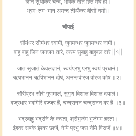
ज्ञान सुधाकर चन्द, भविक खेत हित मेघ हो।
भ्रम-तम-भान अमन्द तीर्थंकर बीसों नमों॥
चौपाई
सीमंधर सीमंधर स्वामी, जुगमन्धर जुगमन्धर नामी।
बाहु बाहु जिन जगजन तारे, करम सुबाहु बाहुबल दारे ||१||
जात सुजातं केवलज्ञानं, स्वयंप्रभु प्रभु स्वयं प्रधानं।
ऋषभानन ऋषिभानन दोषं, अनन्तवीरज वीरज कोषं ॥२॥
सौरीप्रभ सौरी गुणमालं, सुगुण विशाल विशाल दयालं।
वज्रधार भवगिरि वज्जर हैं, चन्द्रानन चन्द्रानन वर हैं ॥३॥
भद्रबाहु भद्रनि के करता, श्रीभुजंग भुजंगम हरता।
ईश्वर सबके ईश्वर छाजैं, नेमि प्रभु जस नेमि विराजैं ॥४॥