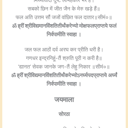
मिथ्यावादी दुष्ट लोभहंकार भरे हैं।
सबको छिन में जीत जैन के मेरु खड़े हैं॥
फल अति उत्तम सौं जजों वांछित फल दातार॥सीमं०॥
ॐ ह्रीं श्रीविद्यमानविंशतितीर्थंकरेभ्यो मोक्षफलप्राप्तये फलं
निर्वपामीति स्वाहा ।
जल फल आठों दर्व अरघ कर प्रीति धरी है।
गणधर इन्द्रनिहूं-तैं श्रुति पूरी न करी है॥
‘द्यानत’ सेवक जानके जग-तैं लेहु निकार ॥सीमं०॥
ॐ ह्रीं श्रीविद्यमानविंशतितीर्थंकरेभ्योऽनर्घ्यपदप्राप्तये अर्घ्यं
निर्वपामीति स्वाहा ।
जयमाला
सोरठा