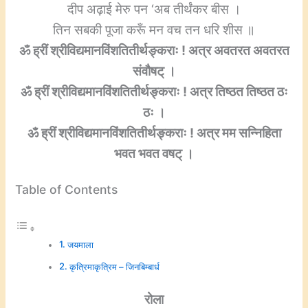
दीप अढ़ाई मेरु पन ‘अब तीर्थंकर बीस ।
तिन सबकी पूजा करूँ मन वच तन धरि शीस ॥
ॐ ह्रीं श्रीविद्यमानविंशतितीर्थङ्कराः ! अत्र अवतरत अवतरत
संवौषट् ।
ॐ ह्रीं श्रीविद्यमानविंशतितीर्थङ्कराः ! अत्र तिष्ठत तिष्ठत ठः
ठः ।
ॐ ह्रीं श्रीविद्यमानविंशतितीर्थङ्कराः ! अत्र मम सन्निहिता
भवत भवत वषट् ।
Table of Contents
जयमाला
कृत्रिमाकृत्रिम – जिनबिम्बार्ध
रोला