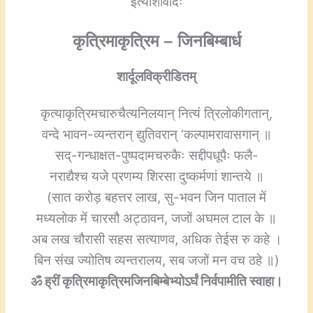
इत्याशीर्वादः
कृत्रिमाकृत्रिम – जिनबिम्बार्ध
शार्दूलविक्रीडितम्
कृत्याकृत्रिमचारुचैत्यनिलयान् नित्यं त्रिलोकीगतान्,
वन्दे भावन-व्यन्तरान् द्युतिवरान् ‘कल्पामरावासगान् ॥
सद्-गन्धाक्षत-पुष्पदामचरुकैः सद्दीपधूपैः फलै-
नराद्यैश्च यजे प्रणम्य शिरसा दुष्कर्मणां शान्तये ॥
(सात करोड़ बहत्तर लाख, सु-भवन जिन पाताल में
मध्यलोक में चारसौ अट्ठावन, जजों अघमल टाल के ॥
अब लख चौरासी सहस सत्याणव, अधिक तेईस रु कहे ।
बिन संख ज्योतिष व्यन्तरालय, सब जजों मन वच ठहे ॥)
ॐ ह्रीं कृत्रिमाकृत्रिमजिनबिम्बेभ्योऽर्घं निर्वपामीति स्वाहा।