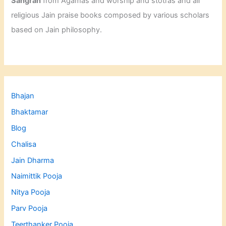
Sangrah
from Agamas and worship and stotras and all
religious Jain praise books composed by various scholars
based on Jain philosophy.
Bhajan
Bhaktamar
Blog
Chalisa
Jain Dharma
Naimittik Pooja
Nitya Pooja
Parv Pooja
Teerthanker Pooja