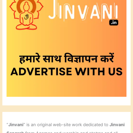
“
Jinvani
” is an original web-site work dedicated to
Jinvani