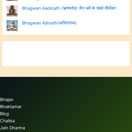
Bhagwan Aadinath (ऋषभदेव) जैन धर्म के पहले तीर्थंकर
Bhagwan Ajitnath(अजितनाथ)
Bhajan
Bhaktamar
Blog
Chalisa
Jain Dharma